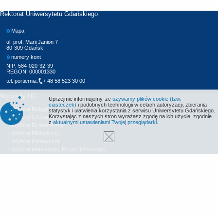
Rektorat Uniwersytetu Gdańskiego
Mapa
ul. prof. Marii Janion 7
80-309 Gdańsk
numery kont
NIP: 584-020-32-39
REGON: 000001330
tel. portiernia:
+ 48 58 523 30 00
Wydziały UG
Uprzejmie informujemy, że
używamy plików cookie (tzw.
ciasteczek)
i podobnych technologii w celach autoryzacji, zbierania
Wydział Biologii
statystyk i ułatwienia korzystania z serwisu Uniwersytetu Gdańskiego.
Korzystając z naszych stron wyrażasz zgodę na ich użycie, zgodnie
Wydział Chemii
z
aktualnymi ustawieniami Twojej przeglądarki
.
Wydział Ekonomiczny
Wydział Filologiczny
Wydział Historyczny
Wydział Matematyki, Fizyki i Informatyki
Wydział Nauk Społecznych
Wydział Oceanografii i Geografii
Wydział Prawa i Administracji
Wydział Zarządzania
Międzyuczelniany Wydział Biotechnologii
Biblioteka UG
Centrum Języków Obcych
Centrum Wychowania Fizycznego i Sportu