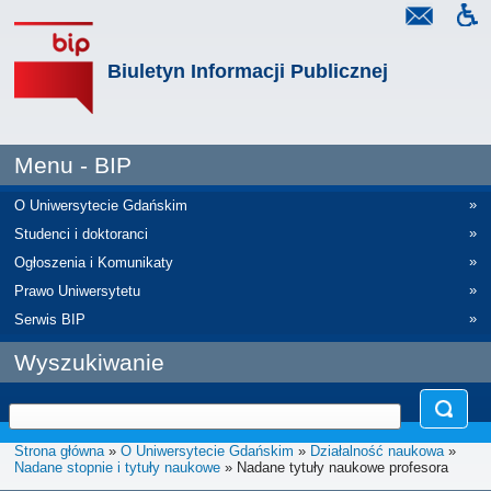
Biuletyn Informacji Publicznej
Menu - BIP
»
O Uniwersytecie Gdańskim
»
Studenci i doktoranci
»
Ogłoszenia i Komunikaty
»
Prawo Uniwersytetu
»
Serwis BIP
Wyszukiwanie
Strona główna
»
O Uniwersytecie Gdańskim
»
Działalność naukowa
»
Nadane stopnie i tytuły naukowe
» Nadane tytuły naukowe profesora