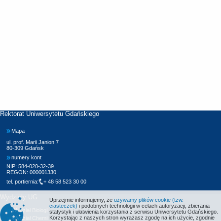
Rektorat Uniwersytetu Gdańskiego
Mapa
ul. prof. Marii Janion 7
80-309 Gdańsk
numery kont
NIP: 584-020-32-39
REGON: 000001330
tel. portiernia:
+ 48 58 523 30 00
Wydziały UG
Uprzejmie informujemy, że
używamy plików cookie (tzw.
ciasteczek)
i podobnych technologii w celach autoryzacji, zbierania
Wydział Biologii
statystyk i ułatwienia korzystania z serwisu Uniwersytetu Gdańskiego.
Korzystając z naszych stron wyrażasz zgodę na ich użycie, zgodnie
Wydział Chemii