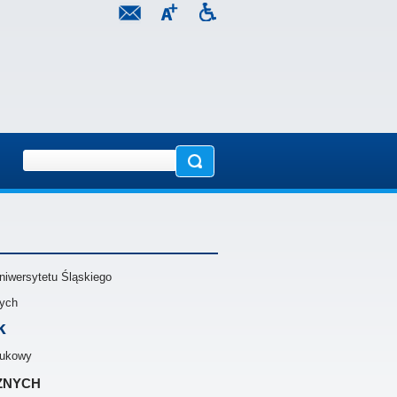
niwersytetu Śląskiego
nych
k
naukowy
znych