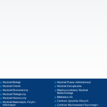
Wydział Biologii
Wydział Prawa i Administracji
Wydział Chemii
Wydział Zarządzania
Wydział Ekonomiczny
Międzyuczelniany Wydział
Biotechnologii
Wydział Filologiczny
Biblioteka UG
Wydział Historyczny
Centrum Języków Obcych
Wydział Matematyki, Fizyki i
Informatyki
Centrum Wychowania Fizycznego i