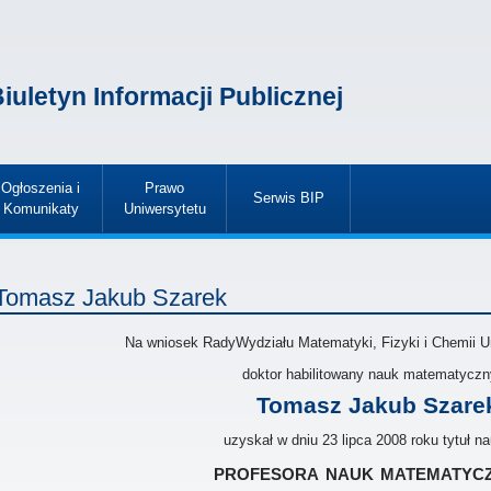
iuletyn Informacji Publicznej
Ogłoszenia i
Prawo
Serwis BIP
Komunikaty
Uniwersytetu
»
»
»
Tomasz Jakub Szarek
Na wniosek RadyWydziału Matematyki, Fizyki i Chemii U
doktor habilitowany nauk matematycz
Tomasz Jakub Szare
uzyskał w dniu 23 lipca 2008 roku tytuł 
profesora nauk matematyc