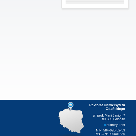
Rektorat Uniwersytetu
Gdańskiego
ul. prof. Marii Janion 7
80-309 Gdańsk
numery kont
NIP: 584-020-32-39
REGON: 000001330