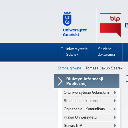
B
O Uniwersytecie
Studenci i
Gdańskim
doktoranci
»
»
Strona główna
» Tomasz Jakub Szarek
Biuletyn Informacji
Publicznej
O Uniwersytecie Gdańskim
Studenci i doktoranci
Ogłoszenia i Komunikaty
Prawo Uniwersytetu
Serwis BIP