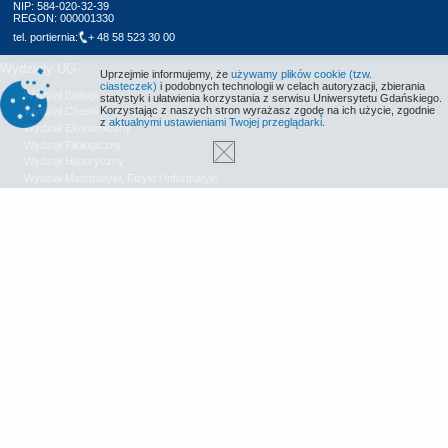
NIP: 584-020-32-39
REGON: 000001330
tel. portiernia:
+ 48 58 523 30 00
Wydziały UG
Uprzejmie informujemy, że
używamy plików cookie (tzw.
ciasteczek)
i podobnych technologii w celach autoryzacji, zbierania
Wydział Biologii
statystyk i ułatwienia korzystania z serwisu Uniwersytetu Gdańskiego.
Korzystając z naszych stron wyrażasz zgodę na ich użycie, zgodnie
Wydział Chemii
z
aktualnymi ustawieniami Twojej przeglądarki
.
Wydział Ekonomiczny
Wydział Filologiczny
Wydział Historyczny
Wydział Matematyki, Fizyki i Informatyki
Wydział Nauk Społecznych
Wydział Oceanografii i Geografii
Wydział Prawa i Administracji
Wydział Zarządzania
Międzyuczelniany Wydział Biotechnologii
Biblioteka UG
Centrum Języków Obcych
Centrum Wychowania Fizycznego i Sportu
Wydawnictwo UG
Biuro Karier UG
Deklaracja dostępności
Radio MORS
Informacje o stronie WWW
Identyfikacja wizualna