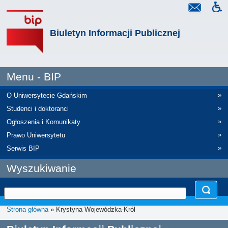
Biuletyn Informacji Publicznej
Menu - BIP
»
O Uniwersytecie Gdańskim
»
Studenci i doktoranci
»
Ogłoszenia i Komunikaty
»
Prawo Uniwersytetu
»
Serwis BIP
Wyszukiwanie
Strona główna
» Krystyna Wojewódzka-Król