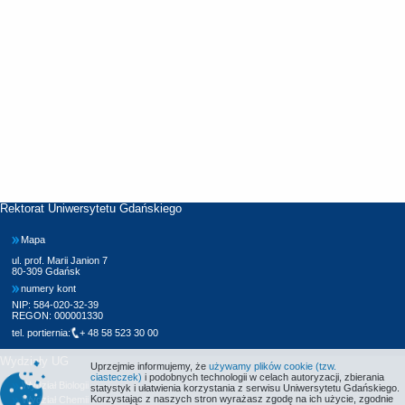
Rektorat Uniwersytetu Gdańskiego
Mapa
ul. prof. Marii Janion 7
80-309 Gdańsk
numery kont
NIP: 584-020-32-39
REGON: 000001330
tel. portiernia:
+ 48 58 523 30 00
Wydziały UG
Uprzejmie informujemy, że
używamy plików cookie (tzw.
ciasteczek)
i podobnych technologii w celach autoryzacji, zbierania
Wydział Biologii
statystyk i ułatwienia korzystania z serwisu Uniwersytetu Gdańskiego.
Korzystając z naszych stron wyrażasz zgodę na ich użycie, zgodnie
Wydział Chemii