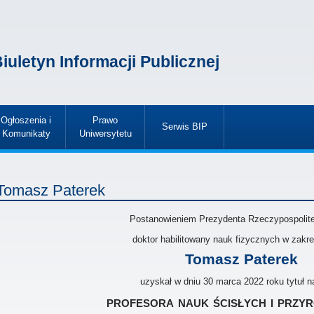
iuletyn Informacji Publicznej
Ogłoszenia i
Prawo
Serwis BIP
Komunikaty
Uniwersytetu
»
»
»
Tomasz Paterek
Postanowieniem Prezydenta Rzeczypospolitej
doktor habilitowany nauk fizycznych w zakres
Tomasz Paterek
uzyskał w dniu 30 marca 2022 roku tytuł 
profesora nauk ścisłych i przy