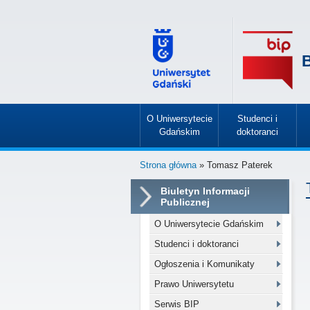
B
O Uniwersytecie
Studenci i
Gdańskim
doktoranci
»
»
Strona główna
» Tomasz Paterek
Biuletyn Informacji
Publicznej
O Uniwersytecie Gdańskim
Studenci i doktoranci
Ogłoszenia i Komunikaty
Prawo Uniwersytetu
Serwis BIP