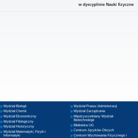
w dyscyplinie Nauki fizyczne
Wydział Biologii
Wydział Prawa i Administracji
Wydział Chemii
Wydział Zarządzania
Wydział Ekonomiczny
Międzyuczelniany Wydział
Biotechnologii
Wydział Filologiczny
Biblioteka UG
Wydział Historyczny
Centrum Języków Obcych
Wydział Matematyki, Fizyki i
Informatyki
Centrum Wychowania Fizycznego i