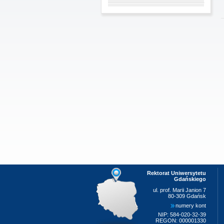
Rektorat Uniwersytetu
Gdańskiego
ul. prof. Marii Janion 7
80-309 Gdańsk
numery kont
NIP: 584-020-32-39
REGON: 000001330