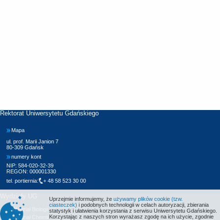
Rektorat Uniwersytetu Gdańskiego
Mapa
ul. prof. Marii Janion 7
80-309 Gdańsk
numery kont
NIP: 584-020-32-39
REGON: 000001330
tel. portiernia:
+ 48 58 523 30 00
Wydziały UG
Uprzejmie informujemy, że
używamy plików cookie (tzw.
ciasteczek)
i podobnych technologii w celach autoryzacji, zbierania
Wydział Biologii
statystyk i ułatwienia korzystania z serwisu Uniwersytetu Gdańskiego.
Korzystając z naszych stron wyrażasz zgodę na ich użycie, zgodnie
Wydział Chemii