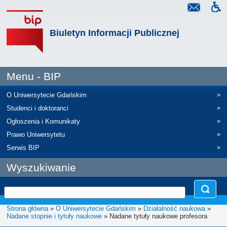
Biuletyn Informacji Publicznej
Menu - BIP
»
O Uniwersytecie Gdańskim
»
Studenci i doktoranci
»
Ogłoszenia i Komunikaty
»
Prawo Uniwersytetu
»
Serwis BIP
Wyszukiwanie
Strona główna
»
O Uniwersytecie Gdańskim
»
Działalność naukowa
»
Nadane stopnie i tytuły naukowe
» Nadane tytuły naukowe profesora