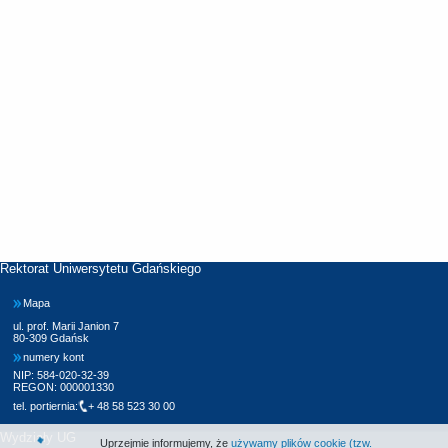
Rektorat Uniwersytetu Gdańskiego
Mapa
ul. prof. Marii Janion 7
80-309 Gdańsk
numery kont
NIP: 584-020-32-39
REGON: 000001330
tel. portiernia:
+ 48 58 523 30 00
Wydziały UG
Uprzejmie informujemy, że
używamy plików cookie (tzw.