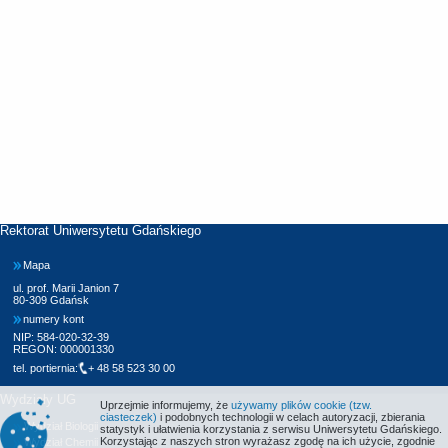
Rektorat Uniwersytetu Gdańskiego
Mapa
ul. prof. Marii Janion 7
80-309 Gdańsk
numery kont
NIP: 584-020-32-39
REGON: 000001330
tel. portiernia:
+ 48 58 523 30 00
Wydziały UG
Uprzejmie informujemy, że
używamy plików cookie (tzw.
ciasteczek)
i podobnych technologii w celach autoryzacji, zbierania
Wydział Biologii
statystyk i ułatwienia korzystania z serwisu Uniwersytetu Gdańskiego.
Korzystając z naszych stron wyrażasz zgodę na ich użycie, zgodnie
Wydział Chemii