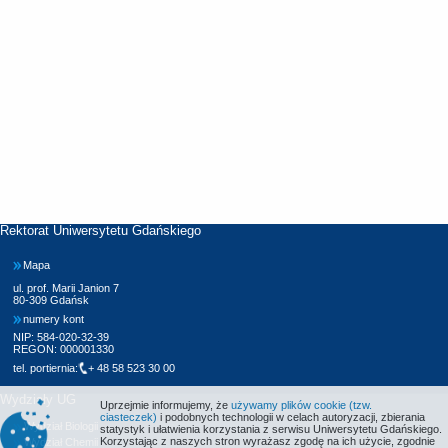
Rektorat Uniwersytetu Gdańskiego
Mapa
ul. prof. Marii Janion 7
80-309 Gdańsk
numery kont
NIP: 584-020-32-39
REGON: 000001330
tel. portiernia:
+ 48 58 523 30 00
Wydziały UG
Uprzejmie informujemy, że
używamy plików cookie (tzw.
ciasteczek)
i podobnych technologii w celach autoryzacji, zbierania
Wydział Biologii
statystyk i ułatwienia korzystania z serwisu Uniwersytetu Gdańskiego.
Korzystając z naszych stron wyrażasz zgodę na ich użycie, zgodnie
Wydział Chemii