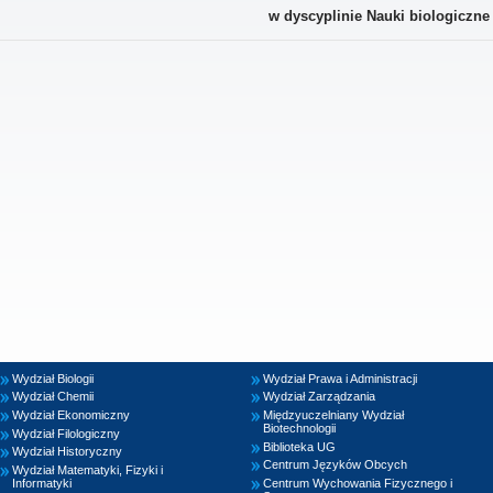
w dyscyplinie Nauki biologiczne
Wydział Biologii
Wydział Prawa i Administracji
Wydział Chemii
Wydział Zarządzania
Wydział Ekonomiczny
Międzyuczelniany Wydział
Biotechnologii
Wydział Filologiczny
Biblioteka UG
Wydział Historyczny
Centrum Języków Obcych
Wydział Matematyki, Fizyki i
Informatyki
Centrum Wychowania Fizycznego i