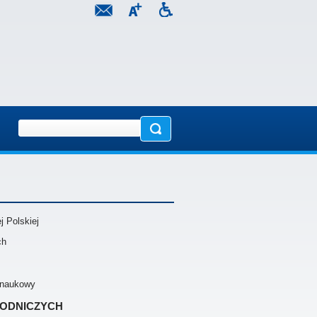
 Polskiej
ch
ł naukowy
rodniczych