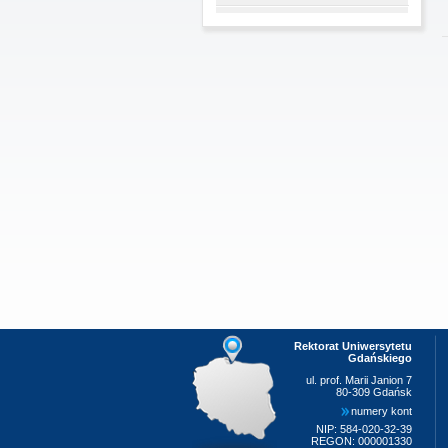
Rektorat Uniwersytetu
Gdańskiego
ul. prof. Marii Janion 7
80-309 Gdańsk
numery kont
NIP: 584-020-32-39
REGON: 000001330