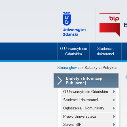
B
O Uniwersytecie
Studenci i
Gdańskim
doktoranci
»
»
Strona główna
» Katarzyna Potrykus
Biuletyn Informacji
Publicznej
O Uniwersytecie Gdańskim
Studenci i doktoranci
Ogłoszenia i Komunikaty
Prawo Uniwersytetu
Serwis BIP