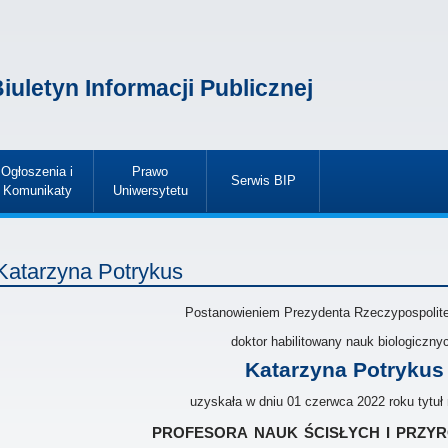
iuletyn Informacji Publicznej
Ogłoszenia i
Prawo
Serwis BIP
Komunikaty
Uniwersytetu
»
»
»
Katarzyna Potrykus
Postanowieniem Prezydenta Rzeczypospolitej
doktor habilitowany nauk biologiczny
Katarzyna Potrykus
uzyskała w dniu 01 czerwca 2022 roku tytu
profesora nauk ścisłych i przy