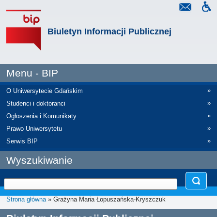
Biuletyn Informacji Publicznej
Menu - BIP
»
O Uniwersytecie Gdańskim
»
Studenci i doktoranci
»
Ogłoszenia i Komunikaty
»
Prawo Uniwersytetu
»
Serwis BIP
Wyszukiwanie
Strona główna
» Grażyna Maria Łopuszańska-Kryszczuk