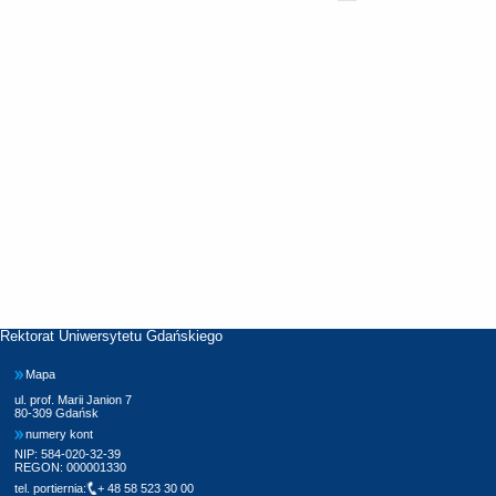
Rektorat Uniwersytetu Gdańskiego
Mapa
ul. prof. Marii Janion 7
80-309 Gdańsk
numery kont
NIP: 584-020-32-39
REGON: 000001330
tel. portiernia:
+ 48 58 523 30 00