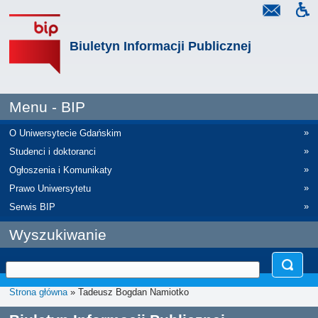
Biuletyn Informacji Publicznej
Menu - BIP
»
O Uniwersytecie Gdańskim
»
Studenci i doktoranci
»
Ogłoszenia i Komunikaty
»
Prawo Uniwersytetu
»
Serwis BIP
Wyszukiwanie
Strona główna
» Tadeusz Bogdan Namiotko