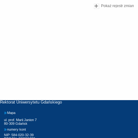
Pokaż rejestr zmian
Rektorat Uniwersytetu Gdańskiego
Mapa
ul. prof. Marii Janion 7
80-309 Gdańsk
numery kont
NIP: 584-020-32-39