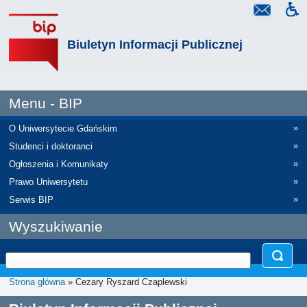
Biuletyn Informacji Publicznej
Menu - BIP
»
O Uniwersytecie Gdańskim
»
Studenci i doktoranci
»
Ogłoszenia i Komunikaty
»
Prawo Uniwersytetu
»
Serwis BIP
Wyszukiwanie
Strona główna
» Cezary Ryszard Czaplewski