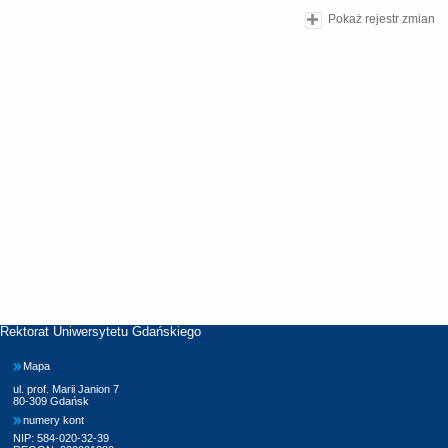
Pokaż rejestr zmian
Rektorat Uniwersytetu Gdańskiego
Mapa
ul. prof. Marii Janion 7
80-309 Gdańsk
numery kont
NIP: 584-020-32-39