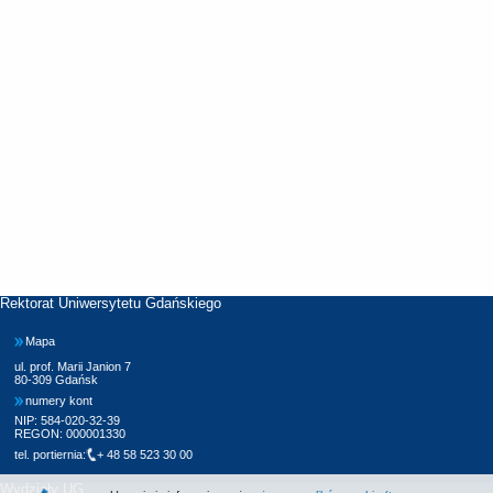
Rektorat Uniwersytetu Gdańskiego
Mapa
ul. prof. Marii Janion 7
80-309 Gdańsk
numery kont
NIP: 584-020-32-39
REGON: 000001330
tel. portiernia:
+ 48 58 523 30 00
Wydziały UG