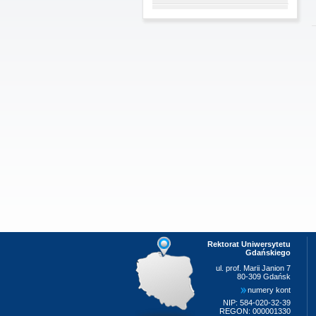
Rektorat Uniwersytetu
Gdańskiego
ul. prof. Marii Janion 7
80-309 Gdańsk
numery kont
NIP: 584-020-32-39
REGON: 000001330