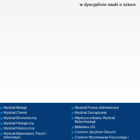
w dyscyplinie nauki o sztuce
Wydział Biologii
Wydział Prawa i Administracji
Wydział Chemii
Wydział Zarządzania
Wydział Ekonomiczny
Międzyuczelniany Wydział
Biotechnologii
Wydział Filologiczny
Biblioteka UG
Wydział Historyczny
Centrum Języków Obcych
Wydział Matematyki, Fizyki i
Informatyki
Centrum Wychowania Fizycznego i