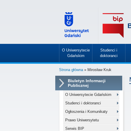
B
O Uniwersytecie
Studenci i
Gdańskim
doktoranci
»
»
Strona główna
» Mirosław Kruk
Biuletyn Informacji
Publicznej
O Uniwersytecie Gdańskim
Studenci i doktoranci
Ogłoszenia i Komunikaty
Prawo Uniwersytetu
Serwis BIP