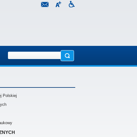
 Polskiej
nych
naukowy
znych