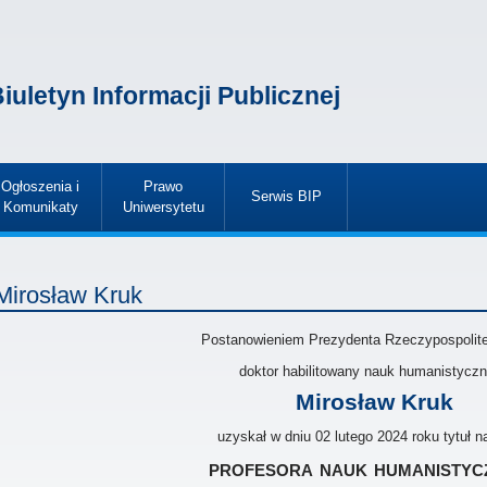
iuletyn Informacji Publicznej
Ogłoszenia i
Prawo
Serwis BIP
Komunikaty
Uniwersytetu
»
»
»
Mirosław Kruk
Postanowieniem Prezydenta Rzeczypospolitej
doktor habilitowany nauk humanistycz
Mirosław Kruk
uzyskał w dniu 02 lutego 2024 roku tytuł 
profesora nauk humanistyc