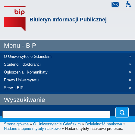
Biuletyn Informacji Publicznej
Menu - BIP
»
O Uniwersytecie Gdańskim
»
Studenci i doktoranci
»
Ogłoszenia i Komunikaty
»
Prawo Uniwersytetu
»
Serwis BIP
Wyszukiwanie
Strona główna
»
O Uniwersytecie Gdańskim
»
Działalność naukowa
»
Nadane stopnie i tytuły naukowe
» Nadane tytuły naukowe profesora