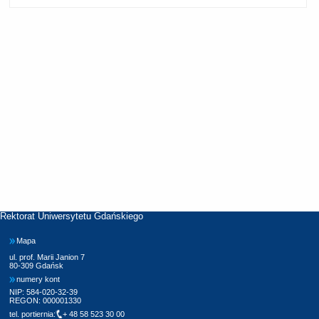
Rektorat Uniwersytetu Gdańskiego
Mapa
ul. prof. Marii Janion 7
80-309 Gdańsk
numery kont
NIP: 584-020-32-39
REGON: 000001330
tel. portiernia:
+ 48 58 523 30 00