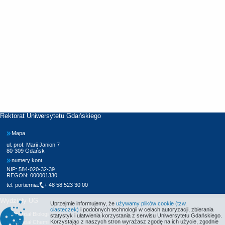
Rektorat Uniwersytetu Gdańskiego
Mapa
ul. prof. Marii Janion 7
80-309 Gdańsk
numery kont
NIP: 584-020-32-39
REGON: 000001330
tel. portiernia:
+ 48 58 523 30 00
Wydziały UG
Uprzejmie informujemy, że
używamy plików cookie (tzw.
ciasteczek)
i podobnych technologii w celach autoryzacji, zbierania
Wydział Biologii
statystyk i ułatwienia korzystania z serwisu Uniwersytetu Gdańskiego.
Korzystając z naszych stron wyrażasz zgodę na ich użycie, zgodnie
Wydział Chemii