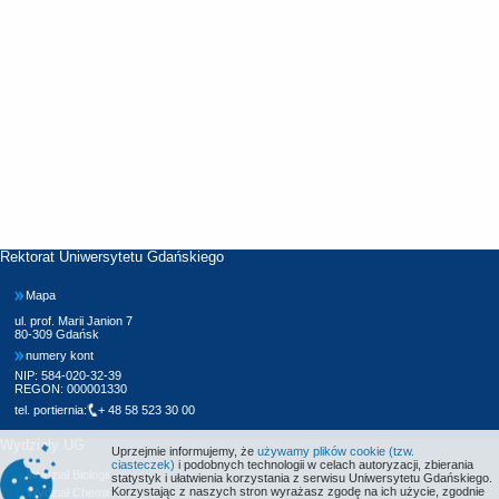
Rektorat Uniwersytetu Gdańskiego
Mapa
ul. prof. Marii Janion 7
80-309 Gdańsk
numery kont
NIP: 584-020-32-39
REGON: 000001330
tel. portiernia:
+ 48 58 523 30 00
Wydziały UG
Uprzejmie informujemy, że
używamy plików cookie (tzw.
ciasteczek)
i podobnych technologii w celach autoryzacji, zbierania
Wydział Biologii
statystyk i ułatwienia korzystania z serwisu Uniwersytetu Gdańskiego.
Korzystając z naszych stron wyrażasz zgodę na ich użycie, zgodnie
Wydział Chemii