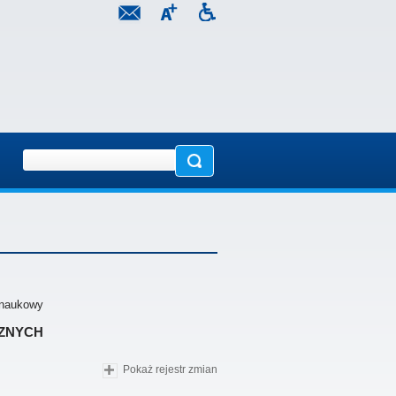
ł naukowy
znych
Pokaż rejestr zmian