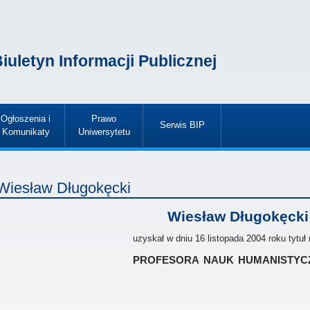
iuletyn Informacji Publicznej
Ogłoszenia i
Prawo
Serwis BIP
Komunikaty
Uniwersytetu
»
»
»
Wiesław Długokęcki
Wiesław Długokęcki
uzyskał w dniu 16 listopada 2004 roku tytu
profesora nauk humanistyc