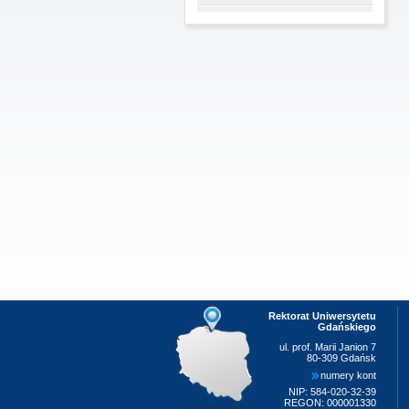
Rektorat Uniwersytetu
Gdańskiego
ul. prof. Marii Janion 7
80-309 Gdańsk
numery kont
NIP: 584-020-32-39
REGON: 000001330