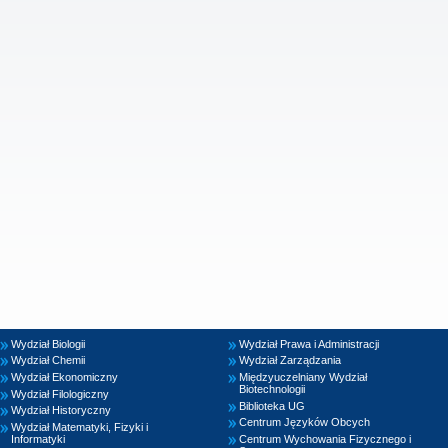
Wydział Biologii
Wydział Prawa i Administracji
Wydział Chemii
Wydział Zarządzania
Wydział Ekonomiczny
Międzyuczelniany Wydział
Biotechnologii
Wydział Filologiczny
Biblioteka UG
Wydział Historyczny
Centrum Języków Obcych
Wydział Matematyki, Fizyki i
Informatyki
Centrum Wychowania Fizycznego i