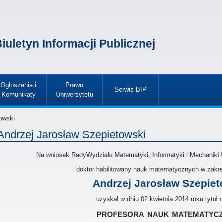
iuletyn Informacji Publicznej
Ogłoszenia i
Prawo
Serwis BIP
Komunikaty
Uniwersytetu
»
»
»
owski
Andrzej Jarosław Szepietowski
Na wniosek RadyWydziału Matematyki, Informatyki i Mechaniki
doktor habilitowany nauk matematycznych w zakre
Andrzej Jarosław Szepiet
uzyskał w dniu 02 kwietnia 2014 roku tytuł
profesora nauk matematyc