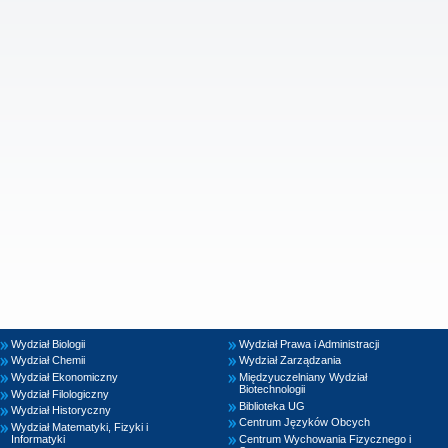
Wydział Biologii
Wydział Prawa i Administracji
Wydział Chemii
Wydział Zarządzania
Wydział Ekonomiczny
Międzyuczelniany Wydział
Biotechnologii
Wydział Filologiczny
Biblioteka UG
Wydział Historyczny
Centrum Języków Obcych
Wydział Matematyki, Fizyki i
Informatyki
Centrum Wychowania Fizycznego i