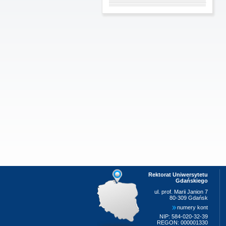
Rektorat Uniwersytetu
Gdańskiego
ul. prof. Marii Janion 7
80-309 Gdańsk
numery kont
NIP: 584-020-32-39
REGON: 000001330