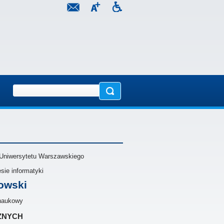
 Uniwersytetu Warszawskiego
sie informatyki
owski
 naukowy
znych