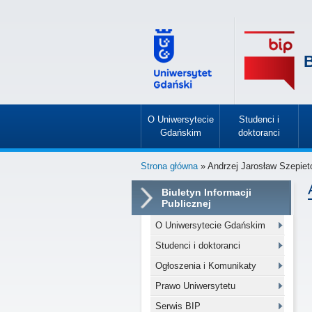
B
O Uniwersytecie
Studenci i
Gdańskim
doktoranci
»
»
Strona główna
» Andrzej Jarosław Szepiet
Biuletyn Informacji
Publicznej
O Uniwersytecie Gdańskim
Studenci i doktoranci
Ogłoszenia i Komunikaty
Prawo Uniwersytetu
Serwis BIP