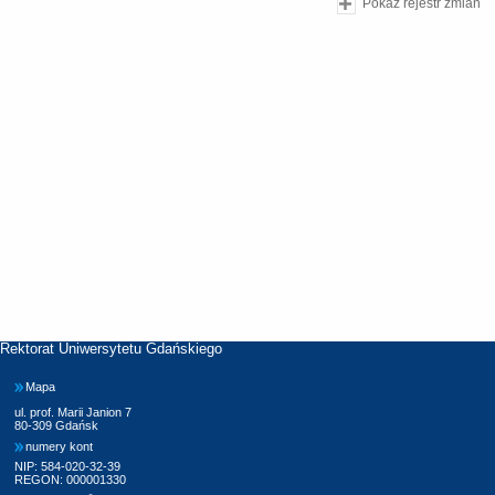
Pokaż rejestr zmian
Rektorat Uniwersytetu Gdańskiego
Mapa
ul. prof. Marii Janion 7
80-309 Gdańsk
numery kont
NIP: 584-020-32-39
REGON: 000001330