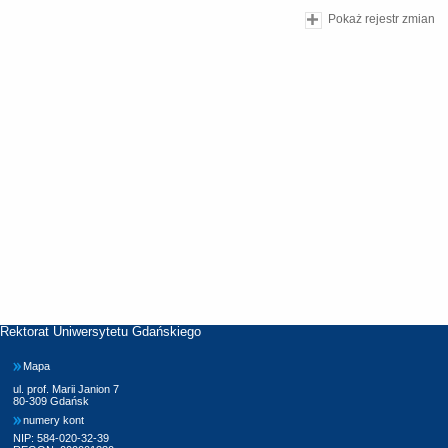
Pokaż rejestr zmian
Rektorat Uniwersytetu Gdańskiego
Mapa
ul. prof. Marii Janion 7
80-309 Gdańsk
numery kont
NIP: 584-020-32-39