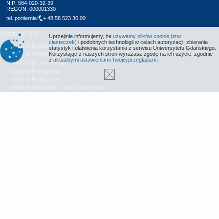
NIP: 584-020-32-39
REGON: 000001330
tel. portiernia:
+ 48 58 523 30 00
Wydziały UG
Uprzejmie informujemy, że
używamy plików cookie (tzw.
ciasteczek)
i podobnych technologii w celach autoryzacji, zbierania
Wydział Biologii
statystyk i ułatwienia korzystania z serwisu Uniwersytetu Gdańskiego.
Korzystając z naszych stron wyrażasz zgodę na ich użycie, zgodnie
Wydział Chemii
z
aktualnymi ustawieniami Twojej przeglądarki
.
Wydział Ekonomiczny
Wydział Filologiczny
Wydział Historyczny
Wydział Matematyki, Fizyki i Informatyki
Wydział Nauk Społecznych
Wydział Oceanografii i Geografii
Wydział Prawa i Administracji
Wydział Zarządzania
Międzyuczelniany Wydział Biotechnologii
Biblioteka UG
Centrum Języków Obcych
Centrum Wychowania Fizycznego i Sportu
Wydawnictwo UG
Biuro Karier UG
Deklaracja dostępności
Radio MORS
Informacje o stronie WWW
Identyfikacja wizualna