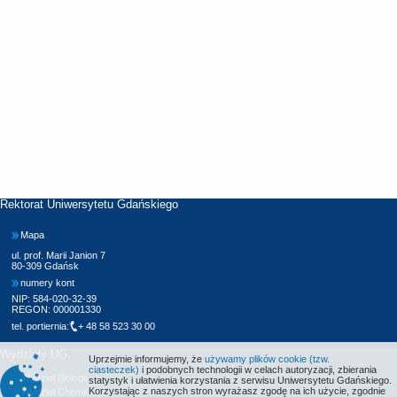
Rektorat Uniwersytetu Gdańskiego
Mapa
ul. prof. Marii Janion 7
80-309 Gdańsk
numery kont
NIP: 584-020-32-39
REGON: 000001330
tel. portiernia:
+ 48 58 523 30 00
Wydziały UG
Uprzejmie informujemy, że
używamy plików cookie (tzw.
ciasteczek)
i podobnych technologii w celach autoryzacji, zbierania
Wydział Biologii
statystyk i ułatwienia korzystania z serwisu Uniwersytetu Gdańskiego.
Korzystając z naszych stron wyrażasz zgodę na ich użycie, zgodnie
Wydział Chemii