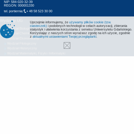
NIP: 584-020-32-39
REGON: 000001330
tel. portiernia:
+ 48 58 523 30 00
Wydziały UG
Uprzejmie informujemy, że
używamy plików cookie (tzw.
ciasteczek)
i podobnych technologii w celach autoryzacji, zbierania
Wydział Biologii
statystyk i ułatwienia korzystania z serwisu Uniwersytetu Gdańskiego.
Korzystając z naszych stron wyrażasz zgodę na ich użycie, zgodnie
Wydział Chemii
z
aktualnymi ustawieniami Twojej przeglądarki
.
Wydział Ekonomiczny
Wydział Filologiczny
Wydział Historyczny
Wydział Matematyki, Fizyki i Informatyki
Wydział Nauk Społecznych
Wydział Oceanografii i Geografii
Wydział Prawa i Administracji
Wydział Zarządzania
Międzyuczelniany Wydział Biotechnologii
Biblioteka UG
Centrum Języków Obcych
Centrum Wychowania Fizycznego i Sportu
Wydawnictwo UG
Biuro Karier UG
Deklaracja dostępności
Radio MORS
Informacje o stronie WWW
Identyfikacja wizualna