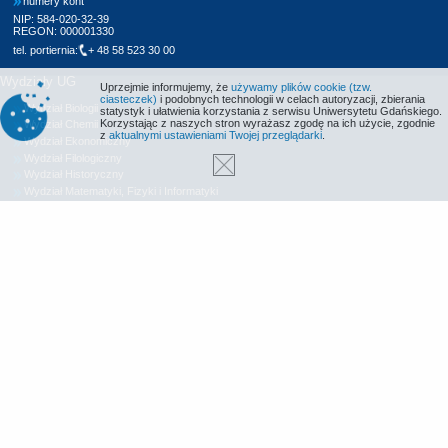
numery kont
NIP: 584-020-32-39
REGON: 000001330
tel. portiernia:
+ 48 58 523 30 00
Wydziały UG
Uprzejmie informujemy, że
używamy plików cookie (tzw.
ciasteczek)
i podobnych technologii w celach autoryzacji, zbierania
Wydział Biologii
statystyk i ułatwienia korzystania z serwisu Uniwersytetu Gdańskiego.
Korzystając z naszych stron wyrażasz zgodę na ich użycie, zgodnie
Wydział Chemii
z
aktualnymi ustawieniami Twojej przeglądarki
.
Wydział Ekonomiczny
Wydział Filologiczny
Wydział Historyczny
Wydział Matematyki, Fizyki i Informatyki
Wydział Nauk Społecznych
Wydział Oceanografii i Geografii
Wydział Prawa i Administracji
Wydział Zarządzania
Międzyuczelniany Wydział Biotechnologii
Biblioteka UG
Centrum Języków Obcych
Centrum Wychowania Fizycznego i Sportu
Wydawnictwo UG
Biuro Karier UG
Deklaracja dostępności
Radio MORS
Informacje o stronie WWW