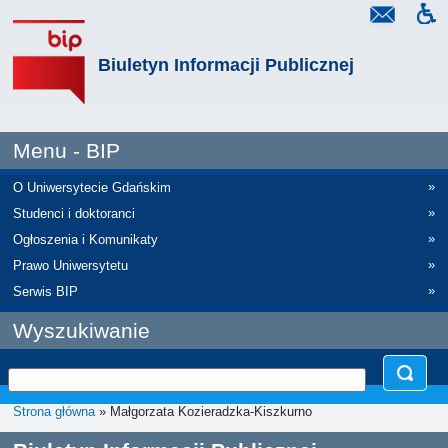
Biuletyn Informacji Publicznej
Menu - BIP
»
O Uniwersytecie Gdańskim
»
Studenci i doktoranci
»
Ogłoszenia i Komunikaty
»
Prawo Uniwersytetu
»
Serwis BIP
Wyszukiwanie
Strona główna
» Małgorzata Kozieradzka-Kiszkurno