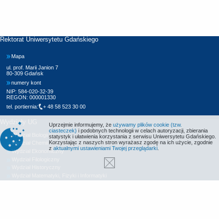
Rektorat Uniwersytetu Gdańskiego
Mapa
ul. prof. Marii Janion 7
80-309 Gdańsk
numery kont
NIP: 584-020-32-39
REGON: 000001330
tel. portiernia:
+ 48 58 523 30 00
Wydziały UG
Uprzejmie informujemy, że
używamy plików cookie (tzw.
ciasteczek)
i podobnych technologii w celach autoryzacji, zbierania
Wydział Biologii
statystyk i ułatwienia korzystania z serwisu Uniwersytetu Gdańskiego.
Korzystając z naszych stron wyrażasz zgodę na ich użycie, zgodnie
Wydział Chemii
z
aktualnymi ustawieniami Twojej przeglądarki
.
Wydział Ekonomiczny
Wydział Filologiczny
Wydział Historyczny
Wydział Matematyki, Fizyki i Informatyki
Wydział Nauk Społecznych
Wydział Oceanografii i Geografii
Wydział Prawa i Administracji
Wydział Zarządzania
Międzyuczelniany Wydział Biotechnologii