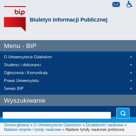
Biuletyn Informacji Publicznej
Menu - BIP
»
O Uniwersytecie Gdańskim
»
Studenci i doktoranci
»
Ogłoszenia i Komunikaty
»
Prawo Uniwersytetu
»
Serwis BIP
Wyszukiwanie
Strona główna
»
O Uniwersytecie Gdańskim
»
Działalność naukowa
»
Nadane stopnie i tytuły naukowe
» Nadane tytuły naukowe profesora