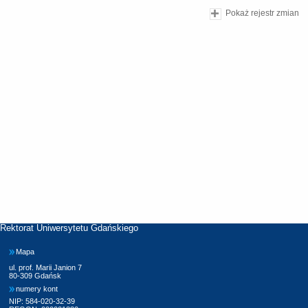
Pokaż rejestr zmian
Rektorat Uniwersytetu Gdańskiego
Mapa
ul. prof. Marii Janion 7
80-309 Gdańsk
numery kont
NIP: 584-020-32-39