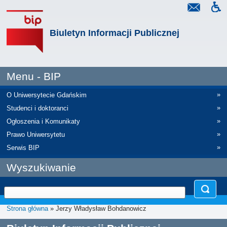
Biuletyn Informacji Publicznej
Menu - BIP
»
O Uniwersytecie Gdańskim
»
Studenci i doktoranci
»
Ogłoszenia i Komunikaty
»
Prawo Uniwersytetu
»
Serwis BIP
Wyszukiwanie
Strona główna
» Jerzy Władysław Bohdanowicz