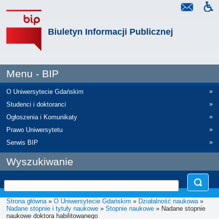
Biuletyn Informacji Publicznej
Menu - BIP
»
O Uniwersytecie Gdańskim
»
Studenci i doktoranci
»
Ogłoszenia i Komunikaty
»
Prawo Uniwersytetu
»
Serwis BIP
Wyszukiwanie
Strona główna
»
O Uniwersytecie Gdańskim
»
Działalność naukowa
»
Nadane stopnie i tytuły naukowe
»
Stopnie naukowe
» Nadane stopnie
naukowe doktora habilitowanego