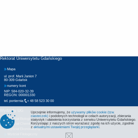
Rektorat Uniwersytetu Gdańskiego
Mapa
ul. prof. Marii Janion 7
80-309 Gdańsk
numery kont
NIP: 584-020-32-39
REGON: 000001330
tel. portiernia:
+ 48 58 523 30 00
Wydziały UG
Uprzejmie informujemy, że
używamy plików cookie (tzw.
ciasteczek)
i podobnych technologii w celach autoryzacji, zbierania
Wydział Biologii
statystyk i ułatwienia korzystania z serwisu Uniwersytetu Gdańskiego.
Korzystając z naszych stron wyrażasz zgodę na ich użycie, zgodnie
Wydział Chemii
z
aktualnymi ustawieniami Twojej przeglądarki
.
Wydział Ekonomiczny
Wydział Filologiczny