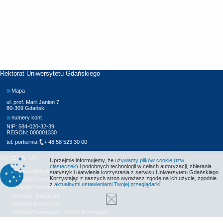
Rektorat Uniwersytetu Gdańskiego
Mapa
ul. prof. Marii Janion 7
80-309 Gdańsk
numery kont
NIP: 584-020-32-39
REGON: 000001330
tel. portiernia:
+ 48 58 523 30 00
Wydziały UG
Uprzejmie informujemy, że
używamy plików cookie (tzw.
ciasteczek)
i podobnych technologii w celach autoryzacji, zbierania
Wydział Biologii
statystyk i ułatwienia korzystania z serwisu Uniwersytetu Gdańskiego.
Korzystając z naszych stron wyrażasz zgodę na ich użycie, zgodnie
Wydział Chemii
z
aktualnymi ustawieniami Twojej przeglądarki
.
Wydział Ekonomiczny
Wydział Filologiczny
Wydział Historyczny
Wydział Matematyki, Fizyki i Informatyki
Wydział Nauk Społecznych