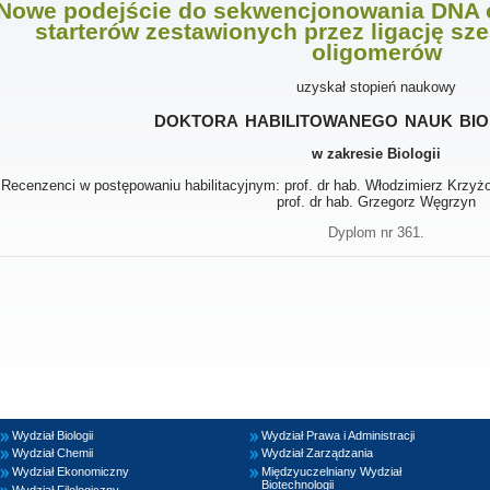
Nowe podejście do sekwencjonowania DNA o
starterów zestawionych przez ligację s
oligomerów
uzyskał stopień naukowy
doktora habilitowanego nauk bio
w zakresie Biologii
Recenzenci w postępowaniu habilitacyjnym: prof. dr hab. Włodzimierz Krzyżos
prof. dr hab. Grzegorz Węgrzyn
Dyplom nr 361.
Wydział Biologii
Wydział Prawa i Administracji
Wydział Chemii
Wydział Zarządzania
Wydział Ekonomiczny
Międzyuczelniany Wydział
Biotechnologii
Wydział Filologiczny