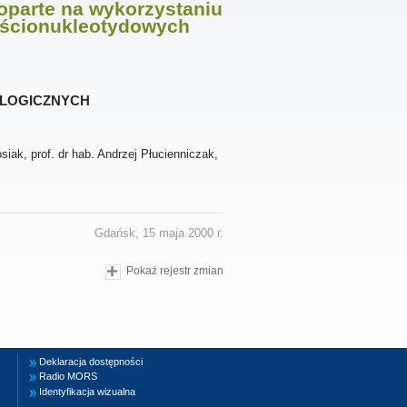
parte na wykorzystaniu
ześcionukleotydowych
logicznych
iak, prof. dr hab. Andrzej Płucienniczak,
Gdańsk, 15 maja 2000 r.
Pokaż rejestr zmian
Deklaracja dostępności
Radio MORS
Identyfikacja wizualna