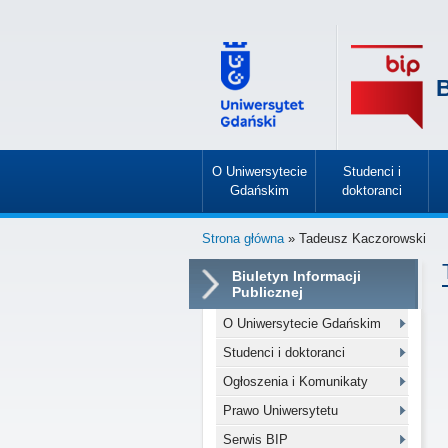
B
O Uniwersytecie
Studenci i
Gdańskim
doktoranci
»
»
Strona główna
» Tadeusz Kaczorowski
Biuletyn Informacji
Publicznej
O Uniwersytecie Gdańskim
Studenci i doktoranci
Ogłoszenia i Komunikaty
Prawo Uniwersytetu
Serwis BIP