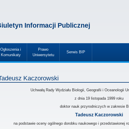
iuletyn Informacji Publicznej
Ogłoszenia i
Prawo
Serwis BIP
Komunikaty
Uniwersytetu
»
»
»
Tadeusz Kaczorowski
Uchwałą Rady Wydziału Biologii, Geografii i Oceanologii 
z dnia 19 listopada 1999
roku
doktor nauk przyrodniczych w zakresie Bi
Tadeusz Kaczorowski
na podstawie oceny ogólnego dorobku naukowego i przedstawionej roz