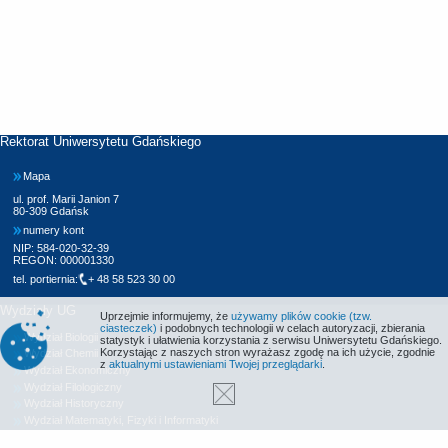
Rektorat Uniwersytetu Gdańskiego
Mapa
ul. prof. Marii Janion 7
80-309 Gdańsk
numery kont
NIP: 584-020-32-39
REGON: 000001330
tel. portiernia:
+ 48 58 523 30 00
Wydziały UG
Uprzejmie informujemy, że
używamy plików cookie (tzw.
ciasteczek)
i podobnych technologii w celach autoryzacji, zbierania
Wydział Biologii
statystyk i ułatwienia korzystania z serwisu Uniwersytetu Gdańskiego.
Korzystając z naszych stron wyrażasz zgodę na ich użycie, zgodnie
Wydział Chemii
z
aktualnymi ustawieniami Twojej przeglądarki
.
Wydział Ekonomiczny
Wydział Filologiczny
Wydział Historyczny
Wydział Matematyki, Fizyki i Informatyki
Wydział Nauk Społecznych