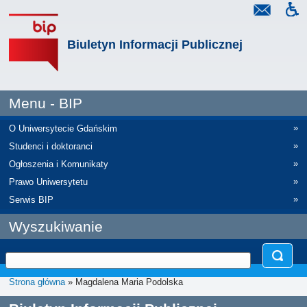
Biuletyn Informacji Publicznej
Menu - BIP
»
O Uniwersytecie Gdańskim
»
Studenci i doktoranci
»
Ogłoszenia i Komunikaty
»
Prawo Uniwersytetu
»
Serwis BIP
Wyszukiwanie
Strona główna
» Magdalena Maria Podolska