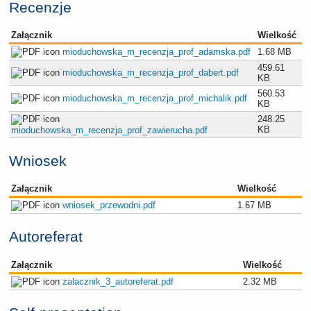
Recenzje
Załącznik
Wielkość
mioduchowska_m_recenzja_prof_adamska.pdf
1.68 MB
459.61
mioduchowska_m_recenzja_prof_dabert.pdf
KB
560.53
mioduchowska_m_recenzja_prof_michalik.pdf
KB
248.25
KB
mioduchowska_m_recenzja_prof_zawierucha.pdf
Wniosek
Załącznik
Wielkość
wniosek_przewodni.pdf
1.67 MB
Autoreferat
Załącznik
Wielkość
zalacznik_3_autoreferat.pdf
2.32 MB