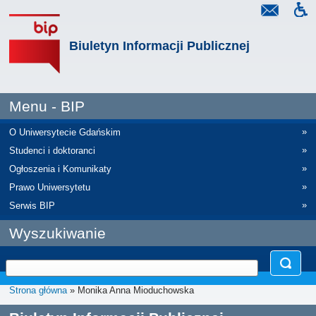
Biuletyn Informacji Publicznej
Menu - BIP
»
O Uniwersytecie Gdańskim
»
Studenci i doktoranci
»
Ogłoszenia i Komunikaty
»
Prawo Uniwersytetu
»
Serwis BIP
Wyszukiwanie
Strona główna
» Monika Anna Mioduchowska