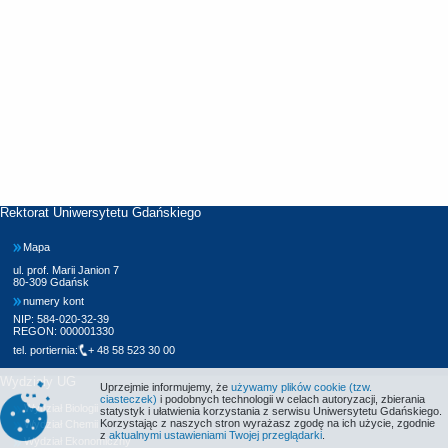
Rektorat Uniwersytetu Gdańskiego
Mapa
ul. prof. Marii Janion 7
80-309 Gdańsk
numery kont
NIP: 584-020-32-39
REGON: 000001330
tel. portiernia:
+ 48 58 523 30 00
Wydziały UG
Uprzejmie informujemy, że
używamy plików cookie (tzw.
ciasteczek)
i podobnych technologii w celach autoryzacji, zbierania
Wydział Biologii
statystyk i ułatwienia korzystania z serwisu Uniwersytetu Gdańskiego.
Korzystając z naszych stron wyrażasz zgodę na ich użycie, zgodnie
Wydział Chemii
z
aktualnymi ustawieniami Twojej przeglądarki
.
Wydział Ekonomiczny