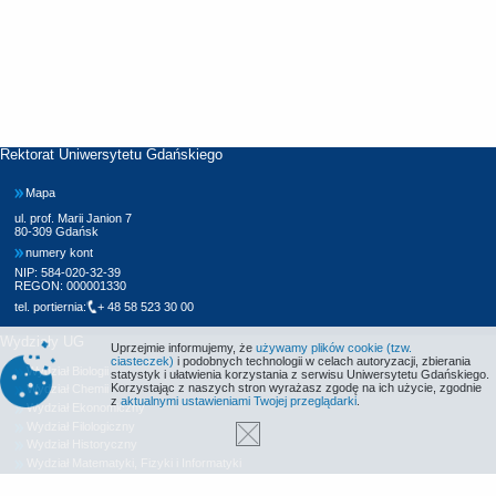
Rektorat Uniwersytetu Gdańskiego
Mapa
ul. prof. Marii Janion 7
80-309 Gdańsk
numery kont
NIP: 584-020-32-39
REGON: 000001330
tel. portiernia:
+ 48 58 523 30 00
Wydziały UG
Uprzejmie informujemy, że
używamy plików cookie (tzw.
ciasteczek)
i podobnych technologii w celach autoryzacji, zbierania
Wydział Biologii
statystyk i ułatwienia korzystania z serwisu Uniwersytetu Gdańskiego.
Korzystając z naszych stron wyrażasz zgodę na ich użycie, zgodnie
Wydział Chemii
z
aktualnymi ustawieniami Twojej przeglądarki
.
Wydział Ekonomiczny
Wydział Filologiczny
Wydział Historyczny
Wydział Matematyki, Fizyki i Informatyki
Wydział Nauk Społecznych