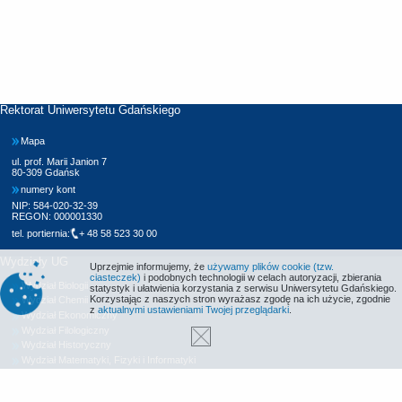
Rektorat Uniwersytetu Gdańskiego
Mapa
ul. prof. Marii Janion 7
80-309 Gdańsk
numery kont
NIP: 584-020-32-39
REGON: 000001330
tel. portiernia:
+ 48 58 523 30 00
Wydziały UG
Uprzejmie informujemy, że
używamy plików cookie (tzw.
ciasteczek)
i podobnych technologii w celach autoryzacji, zbierania
Wydział Biologii
statystyk i ułatwienia korzystania z serwisu Uniwersytetu Gdańskiego.
Korzystając z naszych stron wyrażasz zgodę na ich użycie, zgodnie
Wydział Chemii
z
aktualnymi ustawieniami Twojej przeglądarki
.
Wydział Ekonomiczny
Wydział Filologiczny
Wydział Historyczny
Wydział Matematyki, Fizyki i Informatyki
Wydział Nauk Społecznych
Wydział Oceanografii i Geografii