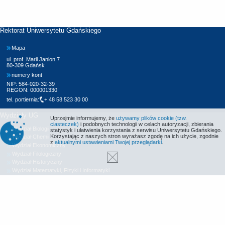
Rektorat Uniwersytetu Gdańskiego
Mapa
ul. prof. Marii Janion 7
80-309 Gdańsk
numery kont
NIP: 584-020-32-39
REGON: 000001330
tel. portiernia:
+ 48 58 523 30 00
Wydziały UG
Uprzejmie informujemy, że
używamy plików cookie (tzw.
ciasteczek)
i podobnych technologii w celach autoryzacji, zbierania
Wydział Biologii
statystyk i ułatwienia korzystania z serwisu Uniwersytetu Gdańskiego.
Korzystając z naszych stron wyrażasz zgodę na ich użycie, zgodnie
Wydział Chemii
z
aktualnymi ustawieniami Twojej przeglądarki
.
Wydział Ekonomiczny
Wydział Filologiczny
Wydział Historyczny
Wydział Matematyki, Fizyki i Informatyki
Wydział Nauk Społecznych
Wydział Oceanografii i Geografii
Wydział Prawa i Administracji
Wydział Zarządzania
Międzyuczelniany Wydział Biotechnologii
Biblioteka UG