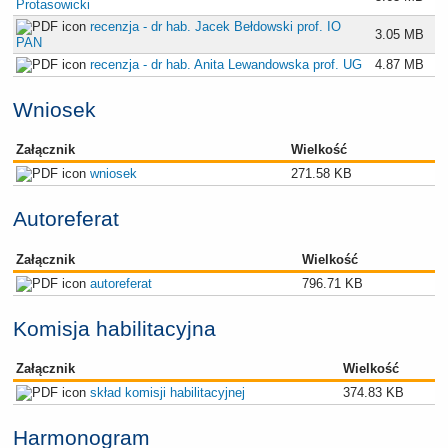
Protasowicki
recenzja - dr hab. Jacek Bełdowski prof. IO
3.05 MB
PAN
recenzja - dr hab. Anita Lewandowska prof. UG
4.87 MB
Wniosek
Załącznik
Wielkość
wniosek
271.58 KB
Autoreferat
Załącznik
Wielkość
autoreferat
796.71 KB
Komisja habilitacyjna
Załącznik
Wielkość
skład komisji habilitacyjnej
374.83 KB
Harmonogram