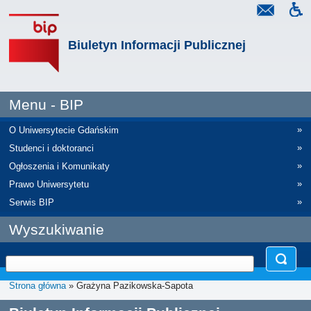
Biuletyn Informacji Publicznej
Menu - BIP
»
O Uniwersytecie Gdańskim
»
Studenci i doktoranci
»
Ogłoszenia i Komunikaty
»
Prawo Uniwersytetu
»
Serwis BIP
Wyszukiwanie
Strona główna
» Grażyna Pazikowska-Sapota