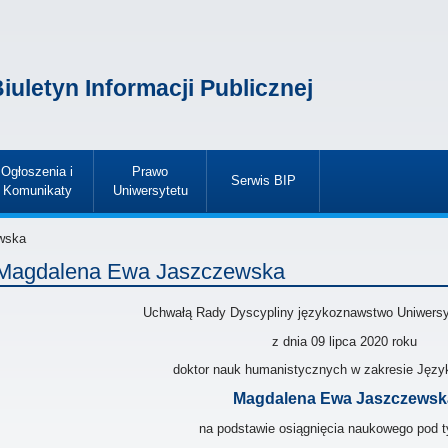
iuletyn Informacji Publicznej
Ogłoszenia i
Prawo
Serwis BIP
Komunikaty
Uniwersytetu
»
»
»
wska
Magdalena Ewa Jaszczewska
Uchwałą Rady Dyscypliny językoznawstwo Uniwersy
z dnia 09 lipca 2020
roku
doktor nauk humanistycznych w zakresie Jęz
Magdalena Ewa Jaszczewsk
na podstawie osiągnięcia naukowego pod t