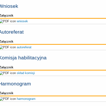
Wniosek
Załącznik
wniosek
Autoreferat
Załącznik
autoreferat
Komisja habilitacyjna
Załącznik
skład komisji
Harmonogram
Załącznik
harmonogram