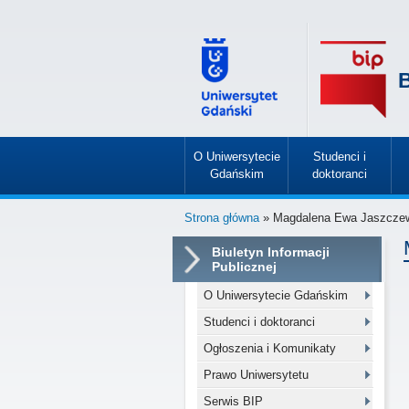
B
O Uniwersytecie
Studenci i
Gdańskim
doktoranci
»
»
Strona główna
» Magdalena Ewa Jaszcze
Biuletyn Informacji
Publicznej
O Uniwersytecie Gdańskim
Studenci i doktoranci
Ogłoszenia i Komunikaty
Prawo Uniwersytetu
Serwis BIP