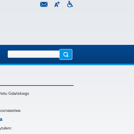
tetu Gdańskiego
ykoznawstwa
a
ytułem: