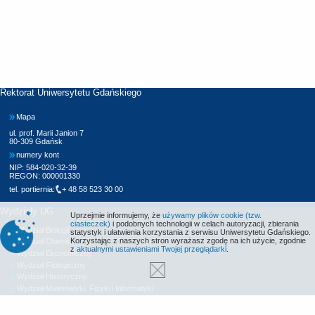
Rektorat Uniwersytetu Gdańskiego
Mapa
ul. prof. Marii Janion 7
80-309 Gdańsk
numery kont
NIP: 584-020-32-39
REGON: 000001330
tel. portiernia:
+ 48 58 523 30 00
Wydziały UG
Uprzejmie informujemy, że
używamy plików cookie (tzw.
ciasteczek)
i podobnych technologii w celach autoryzacji, zbierania
Wydział Biologii
statystyk i ułatwienia korzystania z serwisu Uniwersytetu Gdańskiego.
Korzystając z naszych stron wyrażasz zgodę na ich użycie, zgodnie
Wydział Chemii
z
aktualnymi ustawieniami Twojej przeglądarki
.
Wydział Ekonomiczny
Wydział Filologiczny
Wydział Historyczny
Wydział Matematyki, Fizyki i Informatyki
Wydział Nauk Społecznych
Wydział Oceanografii i Geografii