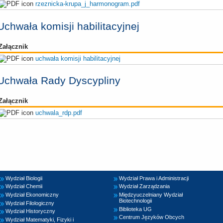
rzeznicka-krupa_j_harmonogram.pdf
Uchwała komisji habilitacyjnej
Załącznik
uchwała komisji habilitacyjnej
Uchwała Rady Dyscypliny
Załącznik
uchwala_rdp.pdf
Wydział Biologii
Wydział Prawa i Administracji
Wydział Chemii
Wydział Zarządzania
Wydział Ekonomiczny
Międzyuczelniany Wydział
Biotechnologii
Wydział Filologiczny
Biblioteka UG
Wydział Historyczny
Centrum Języków Obcych
Wydział Matematyki, Fizyki i