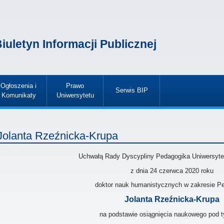
iuletyn Informacji Publicznej
Ogłoszenia i
Prawo
Serwis BIP
Komunikaty
Uniwersytetu
»
»
»
Jolanta Rzeźnicka-Krupa
Uchwałą Rady Dyscypliny Pedagogika Uniwersyte
z dnia 24 czerwca 2020
roku
doktor nauk humanistycznych w zakresie Pe
Jolanta Rzeźnicka-Krupa
na podstawie osiągnięcia naukowego pod t