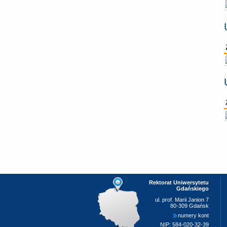
Rektorat Uniwersytetu
Gdańskiego
ul. prof. Marii Janion 7
80-309 Gdańsk
numery kont
NIP: 584-020-32-39