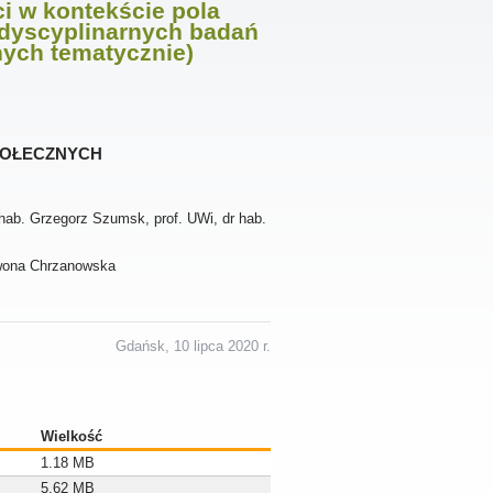
i w kontekście pola
erdyscyplinarnych badań
nych tematycznie)
połecznych
 hab. Grzegorz Szumsk, prof. UWi, dr hab.
 Iwona Chrzanowska
Gdańsk, 10 lipca 2020 r.
Wielkość
1.18 MB
5.62 MB