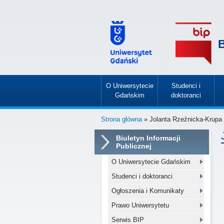
B
O Uniwersytecie
Studenci i
Gdańskim
doktoranci
»
»
Strona główna
» Jolanta Rzeźnicka-Krupa
Biuletyn Informacji
Publicznej
O Uniwersytecie Gdańskim
Studenci i doktoranci
Ogłoszenia i Komunikaty
Prawo Uniwersytetu
Serwis BIP