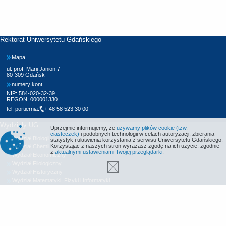
Rektorat Uniwersytetu Gdańskiego
Mapa
ul. prof. Marii Janion 7
80-309 Gdańsk
numery kont
NIP: 584-020-32-39
REGON: 000001330
tel. portiernia:
+ 48 58 523 30 00
Wydziały UG
Uprzejmie informujemy, że
używamy plików cookie (tzw.
ciasteczek)
i podobnych technologii w celach autoryzacji, zbierania
Wydział Biologii
statystyk i ułatwienia korzystania z serwisu Uniwersytetu Gdańskiego.
Korzystając z naszych stron wyrażasz zgodę na ich użycie, zgodnie
Wydział Chemii
z
aktualnymi ustawieniami Twojej przeglądarki
.
Wydział Ekonomiczny
Wydział Filologiczny
Wydział Historyczny
Wydział Matematyki, Fizyki i Informatyki
Wydział Nauk Społecznych
Wydział Oceanografii i Geografii
Wydział Prawa i Administracji
Wydział Zarządzania
Międzyuczelniany Wydział Biotechnologii