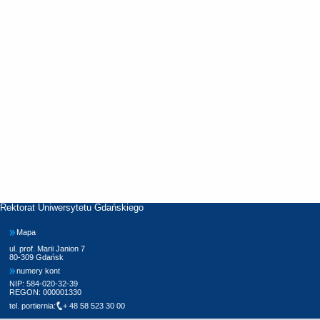
Rektorat Uniwersytetu Gdańskiego
Mapa
ul. prof. Marii Janion 7
80-309 Gdańsk
numery kont
NIP: 584-020-32-39
REGON: 000001330
tel. portiernia:
+ 48 58 523 30 00