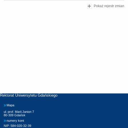
Pokaż rejestr zmian
Rektorat Uniwersytetu Gdańskiego
Mapa
ul. prof. Marii Janion 7
80-309 Gdańsk
numery kont
NIP: 584-020-32-39