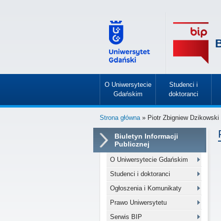
B
O Uniwersytecie
Studenci i
Gdańskim
doktoranci
»
»
Strona główna
» Piotr Zbigniew Dzikowski
Biuletyn Informacji
Publicznej
O Uniwersytecie Gdańskim
Studenci i doktoranci
Ogłoszenia i Komunikaty
Prawo Uniwersytetu
Serwis BIP