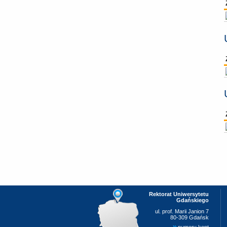
Rektorat Uniwersytetu
Gdańskiego
ul. prof. Marii Janion 7
80-309 Gdańsk
numery kont