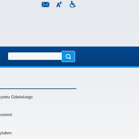
sytetu Gdańskiego
konomii
ytułem: