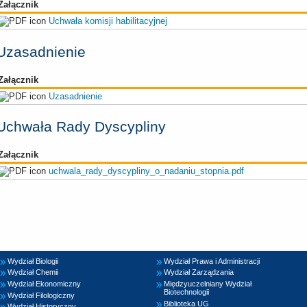
Załącznik
Uchwała komisji habilitacyjnej
Uzasadnienie
Załącznik
Uzasadnienie
Uchwała Rady Dyscypliny
Załącznik
uchwala_rady_dyscypliny_o_nadaniu_stopnia.pdf
Wydział Biologii
Wydział Prawa i Administracji
Wydział Chemii
Wydział Zarządzania
Wydział Ekonomiczny
Międzyuczelniany Wydział
Biotechnologii
Wydział Filologiczny
Biblioteka UG
Wydział Historyczny