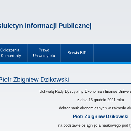
iuletyn Informacji Publicznej
Ogłoszenia i
Prawo
Serwis BIP
Komunikaty
Uniwersytetu
»
»
»
Piotr Zbigniew Dzikowski
Uchwałą Rady Dyscypliny Ekonomia i finanse Uniwer
z dnia 16 grudnia 2021
roku
doktor nauk ekonomicznych w zakresie e
Piotr Zbigniew Dzikowski
na podstawie osiągnięcia naukowego pod t