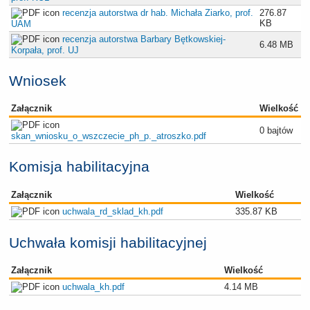
recenzja autorstwa dr hab. Michała Ziarko, prof.
276.87
KB
UAM
recenzja autorstwa Barbary Bętkowskiej-
6.48 MB
Korpała, prof. UJ
Wniosek
Załącznik
Wielkość
0 bajtów
skan_wniosku_o_wszczecie_ph_p._atroszko.pdf
Komisja habilitacyjna
Załącznik
Wielkość
uchwala_rd_sklad_kh.pdf
335.87 KB
Uchwała komisji habilitacyjnej
Załącznik
Wielkość
uchwala_kh.pdf
4.14 MB