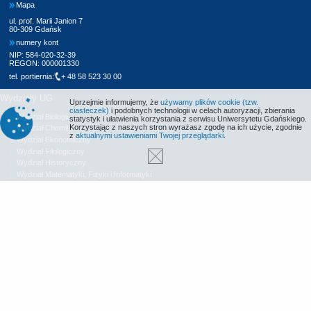
Mapa
ul. prof. Marii Janion 7
80-309 Gdańsk
numery kont
NIP: 584-020-32-39
REGON: 000001330
tel. portiernia:
+ 48 58 523 30 00
Wydziały UG
Uprzejmie informujemy, że
używamy plików cookie (tzw.
ciasteczek)
i podobnych technologii w celach autoryzacji, zbierania
Wydział Biologii
statystyk i ułatwienia korzystania z serwisu Uniwersytetu Gdańskiego.
Korzystając z naszych stron wyrażasz zgodę na ich użycie, zgodnie
Wydział Chemii
z
aktualnymi ustawieniami Twojej przeglądarki
.
Wydział Ekonomiczny
Wydział Filologiczny
Wydział Historyczny
Wydział Matematyki, Fizyki i Informatyki
Wydział Nauk Społecznych
Wydział Oceanografii i Geografii
Wydział Prawa i Administracji
Wydział Zarządzania
Międzyuczelniany Wydział Biotechnologii
Biblioteka UG
Centrum Języków Obcych
Centrum Wychowania Fizycznego i Sportu
Wydawnictwo UG
Biuro Karier UG
Deklaracja dostępności