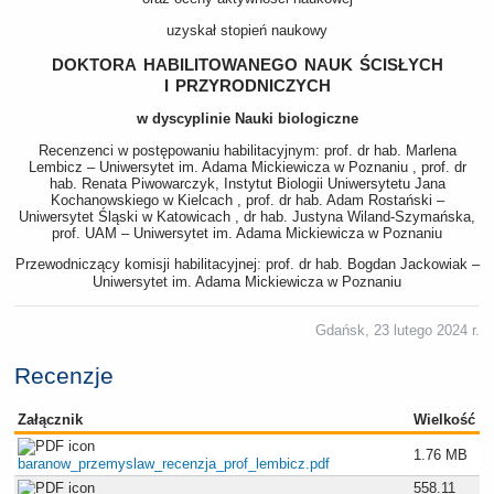
uzyskał stopień naukowy
doktora habilitowanego nauk ścisłych
i przyrodniczych
w dyscyplinie Nauki biologiczne
Recenzenci w postępowaniu habilitacyjnym: prof. dr hab. Marlena
Lembicz – Uniwersytet im. Adama Mickiewicza w Poznaniu , prof. dr
hab. Renata Piwowarczyk, Instytut Biologii Uniwersytetu Jana
Kochanowskiego w Kielcach , prof. dr hab. Adam Rostański –
Uniwersytet Śląski w Katowicach , dr hab. Justyna Wiland-Szymańska,
prof. UAM – Uniwersytet im. Adama Mickiewicza w Poznaniu
Przewodniczący komisji habilitacyjnej: prof. dr hab. Bogdan Jackowiak –
Uniwersytet im. Adama Mickiewicza w Poznaniu
Gdańsk, 23 lutego 2024 r.
Recenzje
Załącznik
Wielkość
1.76 MB
baranow_przemyslaw_recenzja_prof_lembicz.pdf
558.11