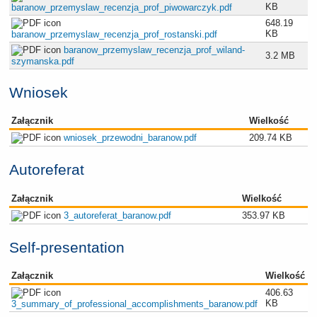
KB
baranow_przemyslaw_recenzja_prof_piwowarczyk.pdf
648.19
KB
baranow_przemyslaw_recenzja_prof_rostanski.pdf
baranow_przemyslaw_recenzja_prof_wiland-
3.2 MB
szymanska.pdf
Wniosek
Załącznik
Wielkość
wniosek_przewodni_baranow.pdf
209.74 KB
Autoreferat
Załącznik
Wielkość
3_autoreferat_baranow.pdf
353.97 KB
Self-presentation
Załącznik
Wielkość
406.63
KB
3_summary_of_professional_accomplishments_baranow.pdf