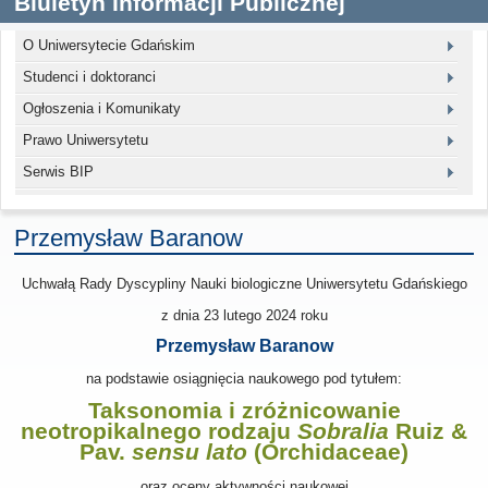
Biuletyn Informacji Publicznej
O Uniwersytecie Gdańskim
Studenci i doktoranci
Ogłoszenia i Komunikaty
Prawo Uniwersytetu
Serwis BIP
Przemysław Baranow
Uchwałą Rady Dyscypliny Nauki biologiczne Uniwersytetu Gdańskiego
z dnia 23 lutego 2024
roku
Przemysław Baranow
na podstawie osiągnięcia naukowego pod tytułem:
Taksonomia i zróżnicowanie
neotropikalnego rodzaju
Sobralia
Ruiz &
Pav.
sensu lato
(Orchidaceae)
oraz oceny aktywności naukowej