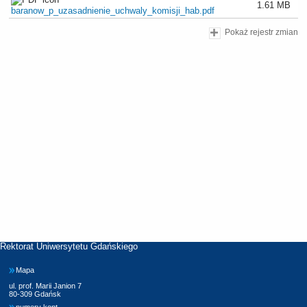
1.61 MB
baranow_p_uzasadnienie_uchwaly_komisji_hab.pdf
Pokaż rejestr zmian
Rektorat Uniwersytetu Gdańskiego
Mapa
ul. prof. Marii Janion 7
80-309 Gdańsk
numery kont