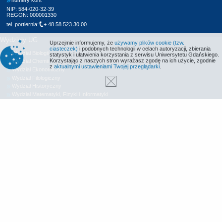
NIP: 584-020-32-39
REGON: 000001330
tel. portiernia:
+ 48 58 523 30 00
Wydziały UG
Uprzejmie informujemy, że
używamy plików cookie (tzw.
ciasteczek)
i podobnych technologii w celach autoryzacji, zbierania
Wydział Biologii
statystyk i ułatwienia korzystania z serwisu Uniwersytetu Gdańskiego.
Korzystając z naszych stron wyrażasz zgodę na ich użycie, zgodnie
Wydział Chemii
z
aktualnymi ustawieniami Twojej przeglądarki
.
Wydział Ekonomiczny
Wydział Filologiczny
Wydział Historyczny
Wydział Matematyki, Fizyki i Informatyki
Wydział Nauk Społecznych
Wydział Oceanografii i Geografii
Wydział Prawa i Administracji
Wydział Zarządzania
Międzyuczelniany Wydział Biotechnologii
Biblioteka UG
Centrum Języków Obcych
Centrum Wychowania Fizycznego i Sportu
Wydawnictwo UG
Biuro Karier UG
Deklaracja dostępności
Radio MORS
Informacje o stronie WWW