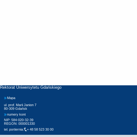
Rektorat Uniwersytetu Gdańskiego
Mapa
ul. prof. Marii Janion 7
80-309 Gdańsk
numery kont
NIP: 584-020-32-39
REGON: 000001330
tel. portiernia:
+ 48 58 523 30 00