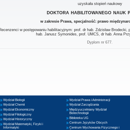
uzyskała stopień naukowy
doktora habilitowanego nauk 
w zakresie Prawa, specjalność: prawo międzyna
Recenzenci w postępowaniu habilitacyjnym: prof. dr hab. Zdzisław Brodecki, 
hab. Janusz Symonides, prof. UMCS, dr hab. Anna Pr
Dyplom nr 677.
Wydział Biologii
Wydział Prawa i Administracji
Wydział Chemii
Wydział Zarządzania
Wydział Ekonomiczny
Międzyuczelniany Wydział
Biotechnologii
Wydział Filologiczny
Biblioteka UG
Wydział Historyczny
Centrum Języków Obcych
Wydział Matematyki, Fizyki i
Informatyki
Centrum Wychowania Fizycznego i