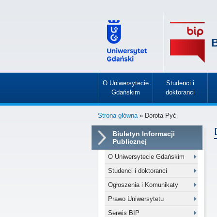
B
O Uniwersytecie
Studenci i
Gdańskim
doktoranci
»
»
Strona główna
» Dorota Pyć
Biuletyn Informacji
Publicznej
O Uniwersytecie Gdańskim
Studenci i doktoranci
Ogłoszenia i Komunikaty
Prawo Uniwersytetu
Serwis BIP