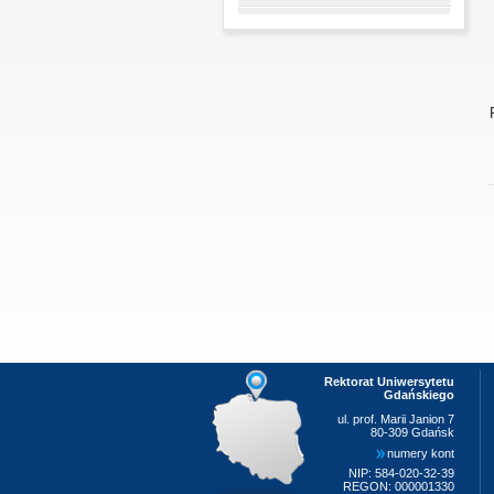
Rektorat Uniwersytetu
Gdańskiego
ul. prof. Marii Janion 7
80-309 Gdańsk
numery kont
NIP: 584-020-32-39
REGON: 000001330