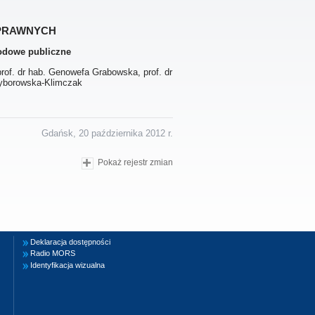
prawnych
rodowe publiczne
prof. dr hab. Genowefa Grabowska, prof. dr
zyborowska-Klimczak
Gdańsk, 20 października 2012 r.
Pokaż rejestr zmian
Deklaracja dostępności
Radio MORS
Identyfikacja wizualna