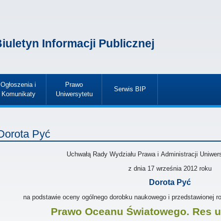
iuletyn Informacji Publicznej
Ogłoszenia i
Prawo
Serwis BIP
Komunikaty
Uniwersytetu
»
»
»
Dorota Pyć
Uchwałą Rady Wydziału Prawa i Administracji Uniwer
z dnia 17 września 2012
roku
Dorota Pyć
na podstawie oceny ogólnego dorobku naukowego i przedstawionej roz
Prawo Oceanu Światowego. Res u