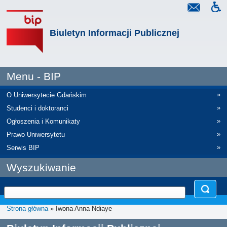
Biuletyn Informacji Publicznej
Menu - BIP
»
O Uniwersytecie Gdańskim
»
Studenci i doktoranci
»
Ogłoszenia i Komunikaty
»
Prawo Uniwersytetu
»
Serwis BIP
Wyszukiwanie
Strona główna
» Iwona Anna Ndiaye