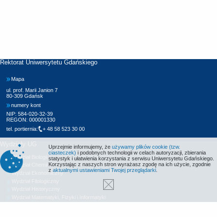
Rektorat Uniwersytetu Gdańskiego
Mapa
ul. prof. Marii Janion 7
80-309 Gdańsk
numery kont
NIP: 584-020-32-39
REGON: 000001330
tel. portiernia:
+ 48 58 523 30 00
Wydziały UG
Uprzejmie informujemy, że
używamy plików cookie (tzw.
ciasteczek)
i podobnych technologii w celach autoryzacji, zbierania
Wydział Biologii
statystyk i ułatwienia korzystania z serwisu Uniwersytetu Gdańskiego.
Korzystając z naszych stron wyrażasz zgodę na ich użycie, zgodnie
Wydział Chemii
z
aktualnymi ustawieniami Twojej przeglądarki
.
Wydział Ekonomiczny
Wydział Filologiczny
Wydział Historyczny
Wydział Matematyki, Fizyki i Informatyki
Wydział Nauk Społecznych
Wydział Oceanografii i Geografii