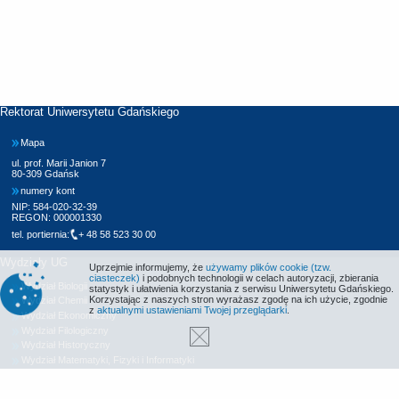
Rektorat Uniwersytetu Gdańskiego
Mapa
ul. prof. Marii Janion 7
80-309 Gdańsk
numery kont
NIP: 584-020-32-39
REGON: 000001330
tel. portiernia:
+ 48 58 523 30 00
Wydziały UG
Uprzejmie informujemy, że
używamy plików cookie (tzw.
ciasteczek)
i podobnych technologii w celach autoryzacji, zbierania
Wydział Biologii
statystyk i ułatwienia korzystania z serwisu Uniwersytetu Gdańskiego.
Korzystając z naszych stron wyrażasz zgodę na ich użycie, zgodnie
Wydział Chemii
z
aktualnymi ustawieniami Twojej przeglądarki
.
Wydział Ekonomiczny
Wydział Filologiczny
Wydział Historyczny
Wydział Matematyki, Fizyki i Informatyki
Wydział Nauk Społecznych
Wydział Oceanografii i Geografii